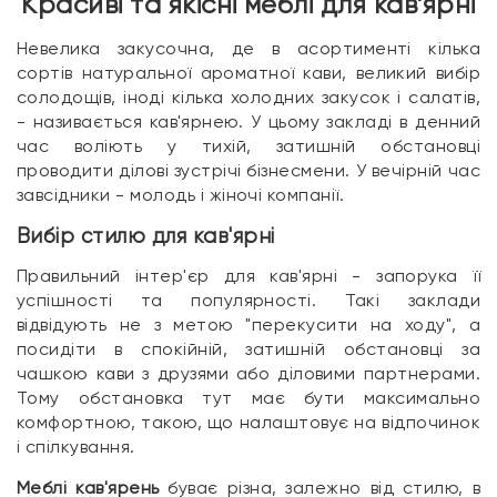
Красиві та якісні меблі для кав'ярні
Невелика закусочна, де в асортименті кілька
сортів натуральної ароматної кави, великий вибір
солодощів, іноді кілька холодних закусок і салатів,
- називається кав'ярнею. У цьому закладі в денний
час воліють у тихій, затишній обстановці
проводити ділові зустрічі бізнесмени. У вечірній час
завсідники - молодь і жіночі компанії.
Вибір стилю для кав'ярні
Правильний інтер'єр для кав'ярні - запорука її
успішності та популярності. Такі заклади
відвідують не з метою "перекусити на ходу", а
посидіти в спокійній, затишній обстановці за
чашкою кави з друзями або діловими партнерами.
Тому обстановка тут має бути максимально
комфортною, такою, що налаштовує на відпочинок
і спілкування.
Меблі кав'ярень
буває різна, залежно від стилю, в