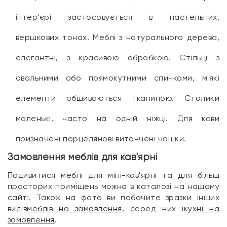
інтер'єрі застосовується в пастельних,
вершкових тонах. Меблі з натурального дерева,
елегантні, з красивою обробкою. Стільці з
овальними або прямокутними спинками, м'які
елементи обшиваються тканиною. Столики
маленькі, часто на одній ніжці. Для кави
призначені порцелянові витончені чашки.
Замовлення меблів для кав'ярні
Подивитися меблі для міні-кав'ярні та для більш
просторих приміщень можна в каталозі на нашому
сайті. Також на фото ви побачите зразки інших
видів
меблів на замовлення
, серед них і
кухні на
замовлення
.