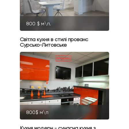
800 $ м\п.
Світла кухня в стилі прованс
Сурсько-Литовське
800$ м\п
Кухня модерн - сучасна кухня з