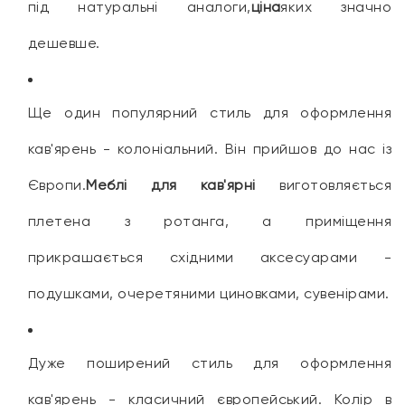
під натуральні аналоги,
ціна
яких значно
дешевше.
Ще один популярний стиль для оформлення
кав'ярень - колоніальний. Він прийшов до нас із
Європи.
Меблі для кав'ярні
виготовляється
плетена з ротанга, а приміщення
прикрашається східними аксесуарами -
подушками, очеретяними циновками, сувенірами.
Дуже поширений стиль для оформлення
кав'ярень - класичний європейський. Колір в