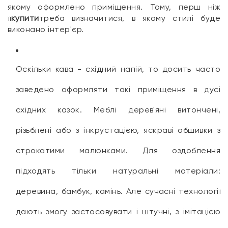
якому оформлено приміщення. Тому, перш ніж
її
купити
треба визначитися, в якому стилі буде
виконано інтер'єр.
Оскільки кава - східний напій, то досить часто
заведено оформляти такі приміщення в дусі
східних казок. Меблі дерев'яні витончені,
різьблені або з інкрустацією, яскраві обшивки з
строкатими малюнками. Для оздоблення
підходять тільки натуральні матеріали:
деревина, бамбук, камінь. Але сучасні технології
дають змогу застосовувати і штучні, з імітацією